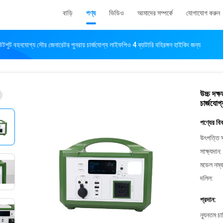
বাড়ি
পণ্য
ভিডিও
আমাদের সম্পর্কে
যোগাযোগ করুন
 বহনযোগ্য সৌর জেনারেটর পুনরায় চার্জযোগ্য লাইফপিও 4 ব্যাটারি বহিরঙ্গন হাইকিং জন্য
উচ্চ দক
চার্জযোগ
পণ্যের বি
উৎপত্তি স
সাক্ষ্যদান:
মডেল নম্ব
দলিল:
প্রদান:
ন্যূনতম চ