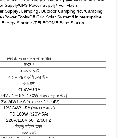
r Supply/UPS Power Supply/ For Flash
wer Supply /Camping /Outdoor Camping /RV/Camping
 /Power Tools/Off Grid Solar System/Uninterruptible
e Energy Storage /TELECOME Base Station
লিথিয়াম আয়রন ফসফেট ব্যাটারি
6S2P
১৫-২১.৯ ভোল্ট
২,৫০০ এরও বেশি চক্র জীবন
৫-৬ ঘন্টা
21.9V±0.1V
24V / 1 ~ 5A (120W পাওয়ার অ্যাডাপ্টার)
12V-24V/1-5A (কার চার্জার 12-24V)
12V-24V/1-5A (সোলার প্যানেল)
PD 100W ((20V*5A)
220V/110V 50HZ/60HZ
বিশুদ্ধ সাইনস তরঙ্গ
৬০০ ওয়াট