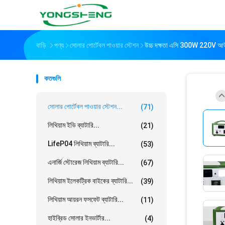
বাড়ি
পণ্য
সোলার পোর্টেবল পাওয়ার স্টেশন
উচ্চ দক্ষতা এসি 300W 220V আউটপুট
কতগুলি
সোলার পোর্টেবল পাওয়ার স্টেশন...
(71)
লিথিয়াম ইভি ব্যাটারি...
(21)
LifeP04 লিথিয়াম ব্যাটারি...
(53)
এনার্জি স্টোরেজ লিথিয়াম ব্যাটারি...
(67)
লিথিয়াম ইলেকট্রিক বাইকের ব্যাটারি...
(39)
লিথিয়াম আয়রন ফসফেট ব্যাটারি...
(11)
হাইব্রিড সোলার ইনভার্টার...
(4)