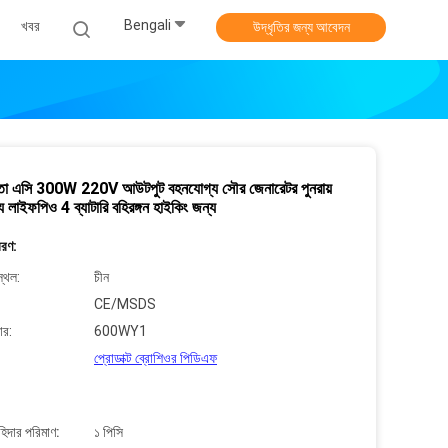
Bengali
খবর
উদ্ধৃতির জন্য আবেদন
্ষতা এসি 300W 220V আউটপুট বহনযোগ্য সৌর জেনারেটর পুনরায়
্য লাইফপিও 4 ব্যাটারি বহিরঙ্গন হাইকিং জন্য
বরণ:
্থল:
চীন
CE/MSDS
ার:
600WY1
প্রোডাক্ট ব্রোশিওর পিডিএফ
াহিদার পরিমাণ:
১ পিসি