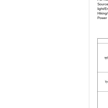
Source
light/
Hiking
Power 
ব্য
ইন