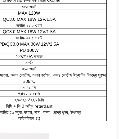
200W সর্বোচ্চ রক্ষণাবেক্ষণ সময় <50ms
৬৫০ ওয়াট
MAX 120W
QC3.0 MAX 18W 12V/1.5A
সর্বোচ্চ ২২.৫ ওয়াট
QC3.0 MAX 18W 12V/1.5A
সর্বোচ্চ ২২.৫ ওয়াট
PD/QC3.0 MAX 30W 12V/2.5A
PD 100W
12V/10A সর্বোচ্চ
সমর্থন
<১০ ওয়াট
াত্রা, ওভার ভোল্টেজ, ওভার বর্তমান, ওভার ভোল্টেজ ইত্যাদির বিরুদ্ধে সুরক্ষা
≥85°C
≤ ৭০°সি
প্রায় ৬.৫ কেজি
২৭০*২১০*২২০ মিমি
পিসি + ভি 0 অগ্নি retardant
নিয়মিত রংঃ সবুজ, কালো, সাদা, কমলা, রৌপ্য ধূসর, উপলব্ধ
কাস্টমাইজড রং)