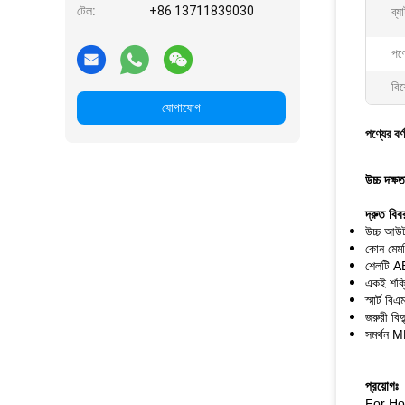
টেল:
+86 13711839030
ব্য
পণ
বিশ
যোগাযোগ
পণ্যের বর্
উচ্চ দক্
দ্রুত বিব
উচ্চ আউট
কোন মেমর
শেলটি AB
একই শক্ত
স্মার্ট ব
জরুরী বি
সমর্থন M
প্রয়োগঃ
For Ho