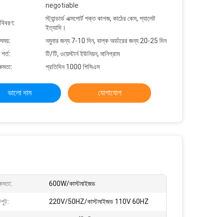
negotiable
স্ট্যান্ডার্ড এক্সপোর্ট শক্ত কাগজ, কাঠের কেস, প্যালেট
 বিবরণ:
ইত্যাদি।
সময়:
নমুনার জন্য 7-10 দিন, বাল্ক অর্ডারের জন্য 20-25 দিন
শর্ত:
টি/টি, ওয়েস্টার্ন ইউনিয়ন, মানিগ্রাম
্ষমতা:
প্রতিদিন 1000 পিসিএস
ভালো দাম
যোগাযোগ
ক্ষমতা:
600W/কাস্টমাইজড
পুট:
220V/50HZ/কাস্টমাইজড 110V 60HZ