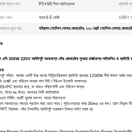
াটারি প্যাক শেল:
PC+V0 শিখা প্রতিরোধক
ব্যাটারি প
্যের ওজন:
প্রায় 6.5 কেজি
USB1 পা
েষভাবে তুলে ধরা:
বহিরঙ্গন পোর্টেবল সোলার জেনারেটর
,
২২০ ভোল্ট পোর্টেবল সোলার জেনারে
ণনা
ষতা এসি 300W 220V আউটপুট বহনযোগ্য সৌর জেনারেটর পুনরায় চার্জযোগ্য লাইফপিও 4 ব্যাটারি বহ
রণঃ
পুট শক্তি. আমরা একটি উচ্চ মানের সিলিন্ডারিক্যাল ব্যাটারি ব্যবহার 1200W শীর্ষ ক্ষমতা অর্জন কর
ি এফেক্ট এবং পরিবেশ বান্ধব.পাস সিই / ইউএল ইত্যাদি শংসাপত্র
S+PC ব্যবহার করে, যা আরও শক্তিশালী এবং পরিবেশ বান্ধব
ি. ভিন্ন রঙ ভিন্ন. আপনার শৈলী কাস্টমাইজ
িএমএসে নির্মিত. ছয়টি সুরক্ষা ফাংশন. আরো নিরাপত্তা
দ্যুৎ সরবরাহের ক্ষেত্রে প্রয়োগ করা যেতে পারে। সুইচওভারের সময় 30ms এর কম। হঠাৎ বিদ্যুৎ বিচ
PPT নিয়ামক. সৌর ইনভার্টার আউটপুট তরঙ্গরূপ বিশুদ্ধ সাইন তরঙ্গ হয়
me Power Supply/Solar Energy Storage System/Solar Power Supply/R