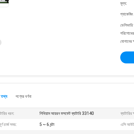
মূল্য:
প্যাকেজিং
ডেলিভারি 
পরিশোধের 
যোগানের ক
 তথ্য
পণ্যের বর্ণনা
াটারির ধরন:
লিথিয়াম আয়রন ফসফেট ব্যাটারি 33140
ব্যাটারির 
ূর্ণ চার্জ সময়:
5 ~ 6 ঘন্টা
এসি আউট