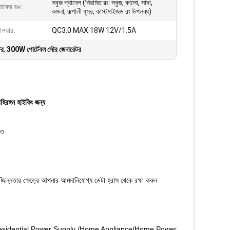
সবুজ প্যানেল (নিয়মিত রং: সবুজ, কালো, সাদা,
্যাকের রঙ:
কমলা, রূপালী ধূসর, কাস্টমাইজড রং উপলব্ধ)
ওয়ার:
QC3.0 MAX 18W 12V/1.5A
টর
,
300W পোর্টেবল সৌর জেনারেটর
িরঙ্গন হাইকিং জন্য
তে
্ছিন্নতার ক্ষেত্রে আপনার আমদানিযোগ্য ডেটা হ্রাস থেকে রক্ষা করুন
esidential Power Supply /Home Appliance/Home Power