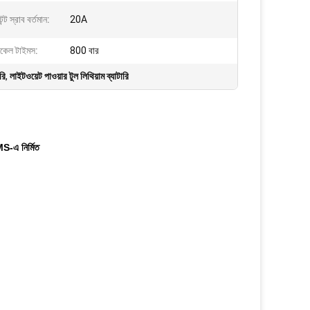
টেন্ট স্রাব বর্তমান:
20A
কেল টাইমস:
800 বার
রি
,
লাইটওয়েট পাওয়ার টুল লিথিয়াম ব্যাটারি
BMS-এ নির্মিত