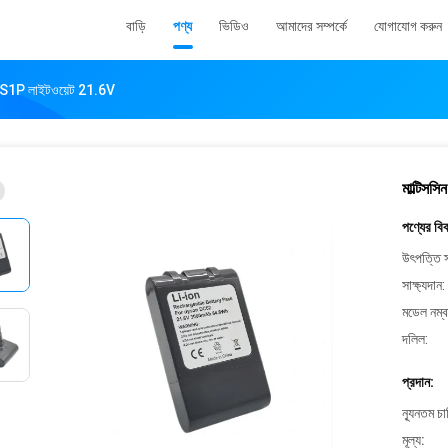
বাড়ি
পণ্য
ভিডিও
আমাদের সম্পর্কে
যোগাযোগ করুন
ারি 6S1P লাইটওয়েট 21.6V
মাল্টিসস
পণ্যের বি
উৎপত্তি স
সাক্ষ্যদান:
মডেল নম্ব
দলিল:
প্রদান:
ন্যূনতম চ
মূল্য: