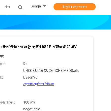
Bengali
খবর
উদ্ধৃতির জন্য আবেদন
িন স্টেবল লিথিয়াম আয়ন টুল ব্যাটারি 6S1P লাইটওয়েট 21.6V
বরণ:
্থল:
চীন
UN38.3,UL1642, CE,ROHS,MSDS,etc
ার:
DysonV6
প্রোডাক্ট ব্রোশিওর পিডিএফ
াহিদার পরিমাণ:
100 পিসি
negotiable