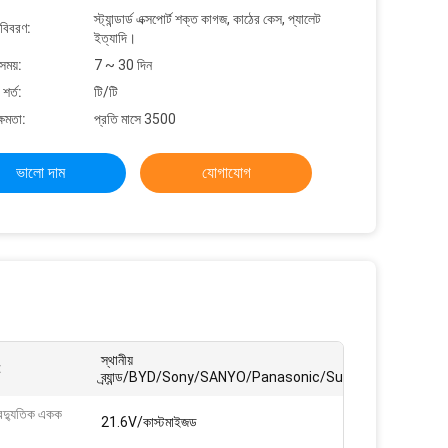
স্ট্যান্ডার্ড এক্সপোর্ট শক্ত কাগজ, কাঠের কেস, প্যালেট
 বিবরণ:
ইত্যাদি।
সময়:
7 ~ 30 দিন
শর্ত:
টি/টি
্ষমতা:
প্রতি মাসে 3500
ভালো দাম
যোগাযোগ
স্থানীয়
:
ব্র্যান্ড/BYD/Sony/SANYO/Panasonic/Sumsung/
বৈদ্যুতিক একক
21.6V/কাস্টমাইজড