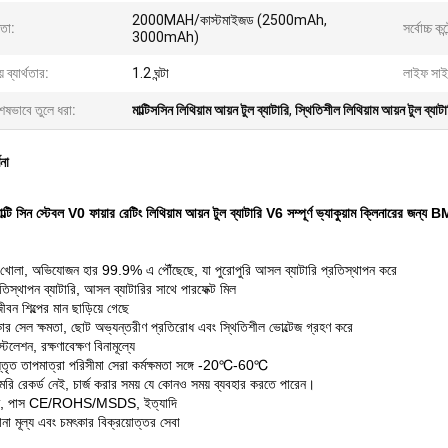
2000MAH/কাস্টমাইজড (2500mAh,
মতা:
সর্বোচ্চ কন্
3000mAh)
় ব্যার্থতার:
1.2 ঘন্টা
লাইফ সাই
েষভাবে তুলে ধরা:
মাল্টিসসিন লিথিয়াম আয়ন টুল ব্যাটারি
,
স্থিতিশীল লিথিয়াম আয়ন টুল ব্যাটা
ণনা
টি সিন স্টেবল V0 ফায়ার রেটিং লিথিয়াম আয়ন টুল ব্যাটারি V6 সম্পূর্ণ ভ্যাকুয়াম ক্লিনারের জন্য 
 খোলা, অভিযোজন হার 99.9% এ পৌঁছেছে, যা পুরোপুরি আসল ব্যাটারি প্রতিস্থাপন করে
িস্থাপন ব্যাটারি, আসল ব্যাটারির সাথে পারফেক্ট মিল
ীবন শিল্পের মান ছাড়িয়ে গেছে
ার সেল ক্ষমতা, ছোট অভ্যন্তরীণ প্রতিরোধ এবং স্থিতিশীল ভোল্টেজ গ্রহণ করে
টলেশন, রক্ষণাবেক্ষণ বিনামূল্যে
্তৃত তাপমাত্রা পরিসীমা সেরা কর্মক্ষমতা সঙ্গে -20℃-60℃
রি রেকর্ড নেই, চার্জ করার সময় যে কোনও সময় ব্যবহার করতে পারেন।
ক্ত, পাস CE/ROHS/MSDS, ইত্যাদি
ানা মূল্য এবং চমৎকার বিক্রয়োত্তর সেবা