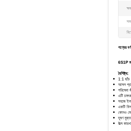
ক্ষ
সময
বিশ
পণ্যের বর্
6S1P মাল্
বৈশিষ্ট্য:
1:1 ছাঁচ
আসল প্রত
পরিষেবা জ
এটি চমৎক
সহজে ইনস্
একটি বিস
কোনও মেম
দূষণ মু
উত্স কারখ