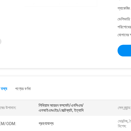
প্যাকেজিং
ডেলিভারি 
পরিশোধের 
যোগানের ক
 তথ্য
পণ্যের বর্ণনা
লিথিয়াম আয়রন ফসফেট/এনসিএম/
ষের উপাদান:
সেল ব্র্যান্ড
এনআইএমএইচ/কোল্টব্যাট, ইত্যাদি
ভোল্টেজ, 
গ্রহণযোগ্য
EM/ODM:
বিশেষ: