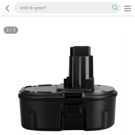
2
/
3