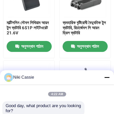
আমাদের সম্পর্কে
মাল্টিসসিন স্টেবল লিথিয়াম আয়ন
ব্যবহারিক বৃষ্টিরোধী বৈদ্যুতিক টুল
টুল ব্যাটারি 6S1P লাইটওয়েট
ব্যাটারি, রিচার্জেবল লি আয়ন
কারখানা ভ্রমণ
21.6V
ড্রিল ব্যাটারি
অনুসন্ধান পাঠান
অনুসন্ধান পাঠান
মান নিয়ন্ত্রণ
যোগাযোগ করুন
Niki Cassie
খবর
4:22 AM
উদ্ধৃতির জন্য আবেদন
Good day, what product are you looking 
for?
সোলার পোর্টেবল পাওয়ার স্টেশন
MSDS কর্ডলেস লিথিয়াম আয়ন
LED ইন্ডিকেটর সহ মাল্টিসসিন