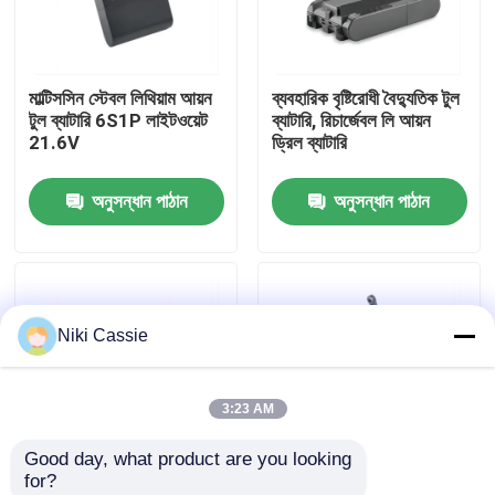
আমাদের সম্পর্কে
মাল্টিসসিন স্টেবল লিথিয়াম আয়ন
ব্যবহারিক বৃষ্টিরোধী বৈদ্যুতিক টুল
টুল ব্যাটারি 6S1P লাইটওয়েট
ব্যাটারি, রিচার্জেবল লি আয়ন
কারখানা ভ্রমণ
21.6V
ড্রিল ব্যাটারি
অনুসন্ধান পাঠান
অনুসন্ধান পাঠান
মান নিয়ন্ত্রণ
যোগাযোগ করুন
Niki Cassie
খবর
3:23 AM
উদ্ধৃতির জন্য আবেদন
Good day, what product are you looking 
for?
সোলার পোর্টেবল পাওয়ার স্টেশন
MSDS কর্ডলেস লিথিয়াম আয়ন
LED ইন্ডিকেটর সহ মাল্টিসসিন