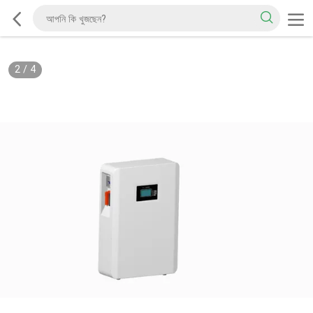
2
/
4