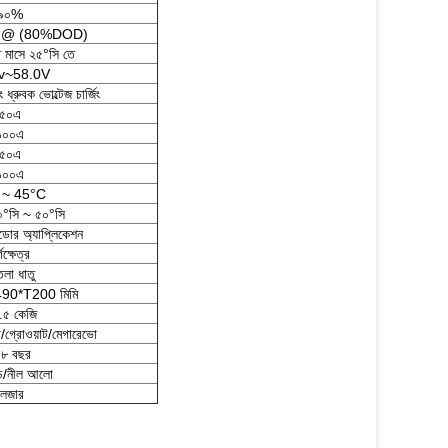
৯০%
র @ (80%DOD)
 মাসে ২৫°সি তে
v~58.0V
 ধ্রুবক ভোল্টেজ চার্জিং
৫০এ
১০০এ
৫০এ
১০০এ
 ~ 45°C
০°সি ~ ৫০°সি
োর অ্যাপ্লিকেশন
্গক্ষেত্র
তলা ধাতু
0*T200 মিমি
.৫ কেজি
ট/গ্রোওয়াট/মেগারেভো
-৮ বছর
ি/নীল আলো
লেজার