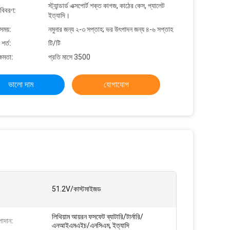
স্ট্যান্ডার্ড এক্সপোর্ট শক্ত কাগজ, কাঠের কেস, প্যালেট
 বিবরণ:
ইত্যাদি।
সময়:
নমুনার জন্য ২-৩ সপ্তাহ; ভর উৎপাদন জন্য ৪-৬ সপ্তাহ
শর্ত:
টি/টি
্ষমতা:
প্রতি মাসে 3500
ভালো দাম
যোগাযোগ
51.2V/কাস্টমাইজড
লিথিয়াম আয়রন ফসফেট ব্যাটারি/টার্নারি/
াদান:
এনআইএমএইচ/এনসিএম, ইত্যাদি