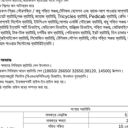
রিপ্লেস ব্যাটারি,অরিজিনাল ব্যাটারির সাথে নিখুঁত মিল
ন শিল্পের মান অতিক্রম করে
ফল-গ্রিড সৌরশক্তি / বায়ু শক্তি সঞ্চয়,টেলিকম বেসেশন এবং ব্যাক-আপ পাওয়ার সাপ্লাই,ড্রো
ইয়েট ব্যাটারি,লঞ্চ ব্যাটারি, জাহাজ ব্যাটারি, Tricycles ব্যাটারি, Pedicab ব্যাটারি, রেসিং গা
সাপ্লাই সিস্টেম ব্যাটারি, ইউপিএস ব্যাটারি,সোলার এনার্জি স্টোরেজ ব্যাটারি, বায়ু শক্তি সঞ্চয়
ব্যাটারি ইত্যাদি স্মার্ট ডিভাইস, মেডিকেল ডিভাইস, যান্ত্রিক ডিভাইস, শক্তি সঞ্চয়, মোটরসাইকে
 ব্যাটারি, টাক-টাক ব্যাটারি, দর্শনীয় বাস ব্যাটারি, পেডিক্যাব ব্যাটারি, ইয়ট ব্যাটারি, তিন চাক
 ট্রাইসাইকেল ব্যাটারি, লিমোজিন ব্যাটারি, টেলিকম স্টেশন ব্যাটারি, সৌর শক্তি সঞ্চয় ব্যাটারি, 
,হোম পাওয়ার সিস্টেমের ব্যাটারিইত্যাদি।
 সরবরাহঃ
 ক্ষমতার লিথিয়াম ব্যাটারি সেল উৎপাদন।
্ড্রিকাল লিথিয়াম আয়ন ব্যাটারি সেল (18650/ 26650/ 32650,38120, 14500) উত্পাদন।
ি ম্যানেজমেন্ট সিস্টেম (বিএমএস/পিসিএম) ডিজাইন, উৎপাদন গৃহস্থালি।
িকের সরঞ্জাম, ইনজেকশনটি হাউস-ইন-হাউস করা হয়।
রি প্যাকিং হাউস মধ্যে সম্পন্ন করা হয়.
পণ্যের পরামিতি
নামমাত্র ভোল্টেজ
5
নামমাত্র ক্ষমতা
শক্তি শক্তি
10.২৪