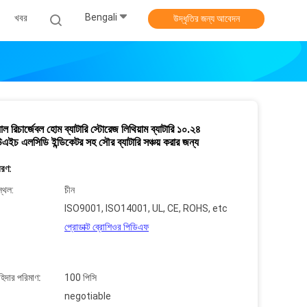
Bengali
খবর
উদ্ধৃতির জন্য আবেদন
াল রিচার্জেবল হোম ব্যাটারি স্টোরেজ লিথিয়াম ব্যাটারি ১০.২৪
এইচ এলসিডি ইন্ডিকেটর সহ সৌর ব্যাটারি সঞ্চয় করার জন্য
বরণ:
্থল:
চীন
ISO9001, ISO14001, UL, CE, ROHS, etc
প্রোডাক্ট ব্রোশিওর পিডিএফ
াহিদার পরিমাণ:
100 পিসি
negotiable