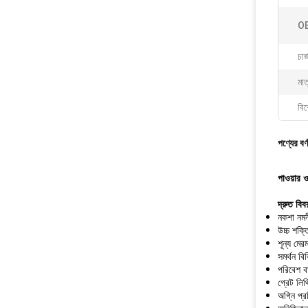
O
চার
মা
বিশ
পণ্যের বর্
পাওয়ার 
দ্রুত বিব
নকশা নমনী
উচ্চ শক্ত
শূন্য মের
সমর্থন ব
পরিবেশ 
গ্রেট লিথ
অগ্নি প্