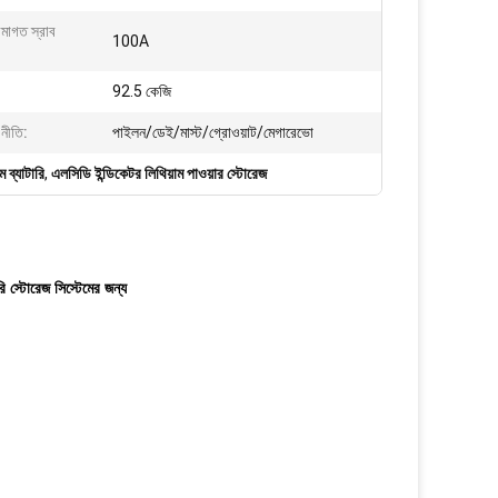
্রমাগত স্রাব
100A
92.5 কেজি
নীতি:
পাইলন/ডেই/মাস্ট/গ্রোওয়াট/মেগারেভো
ব্যাটারি
,
এলসিডি ইন্ডিকেটর লিথিয়াম পাওয়ার স্টোরেজ
ি স্টোরেজ সিস্টেমের জন্য