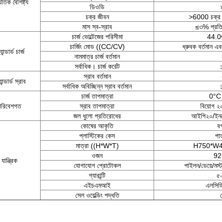
যুতিক বৈশিষ্ট্য
ডিওডি
চক্র জীবন
>6000 চক্
মাস স্ব-স্রাব
≤৩% প্রতি
চার্জ ভোল্টেজের পরিসীমা
44.0
চার্জিং মোড ((CC/CV)
ধ্রুবক বর্তমান এবং
্যান্ডার্ড চার্জ
নামমাত্র চার্জ বর্তমান
সর্বাধিক। চার্জ কর্রেট
স্রাব বর্তমান
্যান্ডার্ড স্রাব
সর্বাধিক অবিচ্ছিন্ন স্রাব বর্তমান
চার্জ তাপমাত্রা
0°C
পরিবেশগত
স্রাব তাপমাত্রা
বিয়োগ ২
জল ধুলো প্রতিরোধের
আইপি২০/ইনড
কোষের আকৃতি
বর
প্লাস্টিকের কেস
পা
মাত্রা ((H*W*T)
H750*W49
ওজন
92
যান্ত্রিক
যোগাযোগ প্রোটোকল
পাইলন/ডেয়ে/মস্
গ্যারান্টি
৫
এইচএমআই
এলসিড
সেল ওয়েল্ডিং পদ্ধতি