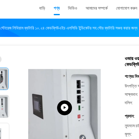
বাড়ি
পণ্য
ভিডিও
আমাদের সম্পর্কে
যোগাযোগ করুন
ি স্টোরেজ লিথিয়াম ব্যাটারি ১০.২৪ কেডব্লিউএইচ এলসিডি ইন্ডিকেটর সহ সৌর ব্যাটারি সঞ্চয় করার জন্য
ওভার ওয়
কেডব্লিউ
পণ্যের বি
উৎপত্তি স
সাক্ষ্যদান:
দলিল:
প্রদান:
ন্যূনতম চ
মূল্য: