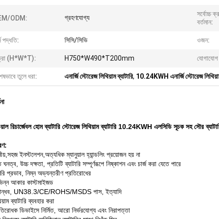
সর্বোচ্চ ক
গ্রহণযোগ্য
EM/ODM:
বর্তমান:
্জ পদ্ধতি:
সিসি/সিভি
ওজন:
ত্রা (H*W*T):
H750*W490*T200mm
যোগাযোগ 
েষভাবে তুলে ধরা:
এনার্জি স্টোরেজ লিথিয়াম ব্যাটারি
,
10.24KWH এনার্জি স্টোরেজ লিথিয়াম 
ণনা
ওয়াল রিচার্জেবল হোম ব্যাটারি স্টোরেজ লিথিয়াম ব্যাটারি 10.24KWH এলসিডি সূচক সহ সৌর ব্যাটার
রণ:
য়,সহজ ইনস্টলেশন,অত্যধিক ম্যানুয়াল হ্যান্ডলিং প্রয়োজন হয় না
ি ঘনত্ব, উচ্চ দক্ষতা, প্রতিটি ব্যাটারি সম্পূর্ণরূপে নিষ্কাশন এবং চার্জ করা যেতে পারে
মরি প্রভাব, নিম্ন অভ্যন্তরীণ প্রতিরোধের
িভিন্ন আকার কাস্টমাইজড
বান্ধব, UN38.3/CE/ROHS/MSDS পাস, ইত্যাদি
িয়াম ব্যাটারি ব্যবহার করা
রতিরোধক ডিভাইসে নির্মিত, আরো নির্ভরযোগ্য এবং নিরাপত্তা