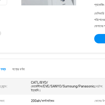
প্যাকেজিং
ডেলিভারি 
পরিশোধের 
যোগানের ক
 তথ্য
পণ্যের বর্ণনা
CATL/BYD/
ব্র্যান্ড:
ডোমেস্টিক/EVE/SANYO/Sumsung/Panasonic,
ভোল্টেজ:
ইত্যাদি।
ষমতা:
200ah/কাস্টমাইজড
কোষের উপ