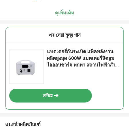
ดูเพิ่มเติม
এর সেরা মূল্য পান
แบตเตอรี่กันระเบิด แพ็คพลังงาน
ผลิตสูงสุด 600W แบตเตอรี่ลิตยูม
ไอออนชาร์จ พกพา สถานไฟฟ้าสําห
รับแคมป์
চালিয়ে
แนะนำผลิตภัณฑ์