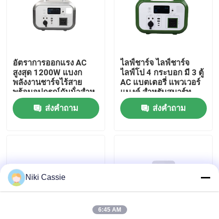
เกี่ยวกับเรา
ทัวร์โรงงาน
อัตราการออกแรง AC
ไลฟ์ชาร์จ ไลฟ์ชาร์จ
สูงสุด 1200W แบงก
ไลฟ์โป 4 กระบอก มี 3 ตู้
พลังงานชาร์จไร้สาย
AC แบตเตอรี่ แพวเวอร์
ควบคุมคุณภาพ
พร้อมอุปกรณ์กันน้ําสําห
แบงค์ สําหรับสมาร์ท
รับสมาร์ทโฟน
โฟน
ส่งคำถาม
ส่งคำถาม
ติดต่อเรา
ข่าว
Niki Cassie
ขอใบเสนอราคา
6:45 AM
สถานีไฟฟ้าพลังงานแสงอาทิตย์แบบพกพา