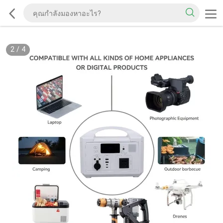
2
/
4