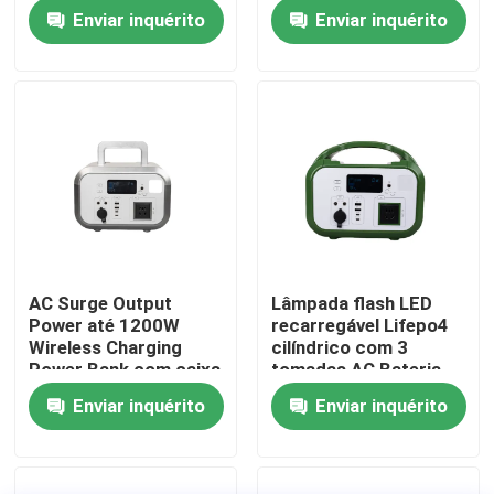
Portátil Com Proteção
com Bluetooth para
Enviar inquérito
Enviar inquérito
contra Temperatura
drone
Superior Para
Sobre nós
Socorro de Desastres
Excursão da fábrica
Controle da qualidade
Contato E.U.
AC Surge Output
Lâmpada flash LED
Power até 1200W
recarregável Lifepo4
Notícia
Wireless Charging
cilíndrico com 3
Power Bank com caixa
tomadas AC Bateria
à prova d'água para
Power Bank para
Enviar inquérito
Enviar inquérito
Peça umas citações
smartphones
smartphones
Central elétrica portátil solar