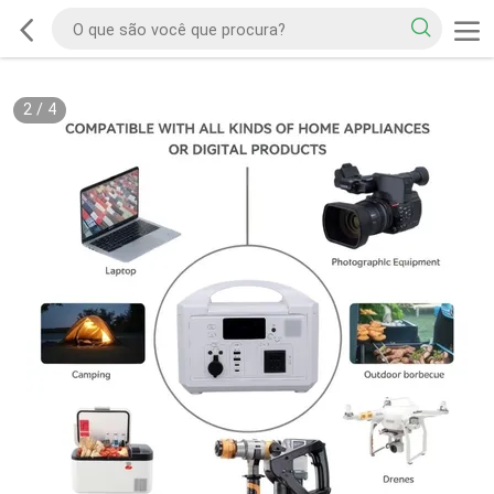
2
/
4