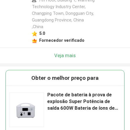
7th Floor, Building 1, Wanfeng
Technology Industry Center,
Changping Town, Dongguan City,
Guangdong Province, China
,China
5.0
Fornecedor verificado
Veja mais
Obter o melhor preço para
Pacote de bateria à prova de
explosão Super Potência de
saída 600W Bateria de íons de
lítio recarregável Estação de
energia portátil para
acampamento