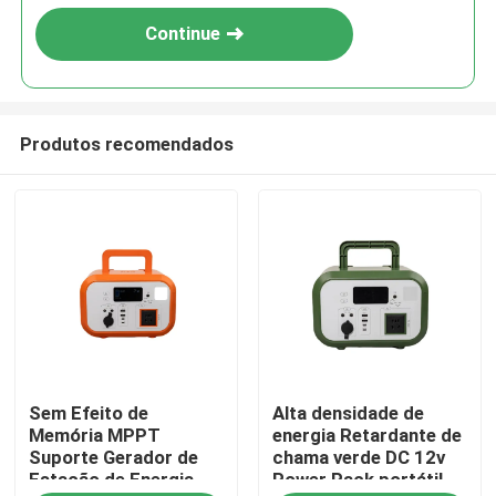
Continue
Produtos recomendados
Casa
Sem Efeito de
Alta densidade de
Produtos
Memória MPPT
energia Retardante de
Suporte Gerador de
chama verde DC 12v
Estação de Energia
Power Pack portátil
Vídeos