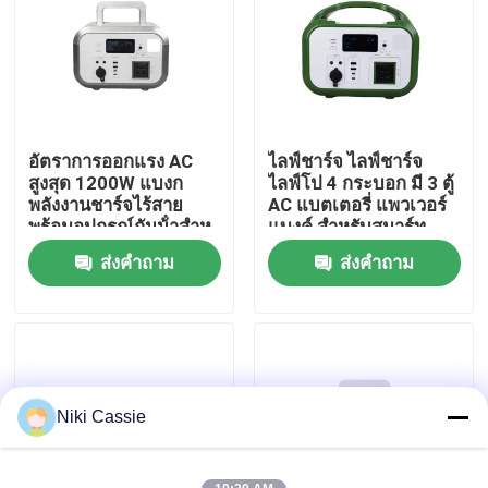
เกี่ยวกับเรา
ทัวร์โรงงาน
อัตราการออกแรง AC
ไลฟ์ชาร์จ ไลฟ์ชาร์จ
สูงสุด 1200W แบงก
ไลฟ์โป 4 กระบอก มี 3 ตู้
ควบคุมคุณภาพ
พลังงานชาร์จไร้สาย
AC แบตเตอรี่ แพวเวอร์
พร้อมอุปกรณ์กันน้ําสําห
แบงค์ สําหรับสมาร์ท
รับสมาร์ทโฟน
โฟน
ส่งคำถาม
ส่งคำถาม
ติดต่อเรา
ข่าว
ขอใบเสนอราคา
Niki Cassie
สถานีไฟฟ้าพลังงานแสงอาทิตย์แบบพกพา