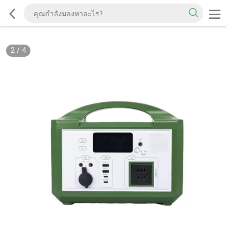
2
/
4