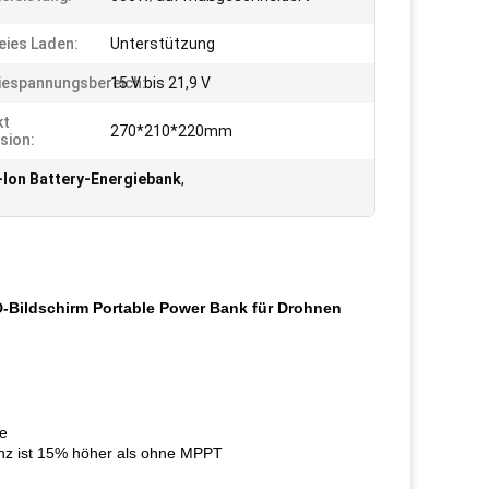
eies Laden:
Unterstützung
iespannungsbereich:
15 V bis 21,9 V
kt
270*210*220mm
sion:
-Ion Battery-Energiebank
,
D-Bildschirm Portable Power Bank für Drohnen
he
nz ist 15% höher als ohne MPPT