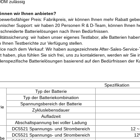
DM zulässig
önnen wir Ihnen anbieten?
bewerbsfähiger Preis: Fabrikpreis, wir können Ihnen mehr Rabatt geben
hnischer Support: wir haben 20 Personen R & D-Team, können Ihnen hel
chneiderte Batterielösungen nach Ihren Bedürfnissen.
litätssicherung: wir haben unser eigenes Testlabor, alle Batterien hab
 Ihnen Testberichte zur Verfügung stellen.
vice nach dem Verkauf: Wir haben ausgezeichnete After-Sales-Servic
t haben, plus fühlen Sie sich frei, uns zu kontaktieren, werden wir Sie
denspezifische Batterielösungen basierend auf den Bedürfnissen der
Spezifikation
Typ der Batterie
Typ der Batteriekombination
Spannungsbereich der Batterie
rie
Zykluslebensdauer
Aufladzeit
Abschaltspannung bei voller Ladung
DC5521 Spannungs- und Strombereich
12 ~
DC5521 Spannungs- und Strombereich
12
be