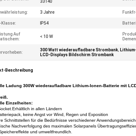
33140
währleistung:
3 Jahre
Funkfr
-Klasse:
IP54
Batter
istung Auf
Produ
< 10 W
atischem:
Demen
300 Watt wiederaufladbare Strombank
,
Lithium
rvorheben:
LCD-Displays Bildschirm Strombank
kt-Beschreibung
le Ladung 300W wiederaufladbare Lithium-Ionen-Batterie mit LC
weiß.
le Einzelheiten:
cket.Erhältlich in allen Ländern
atteriepack, keine Angst vor Wind, Regen und Exposition
e Schnittstellen für die Bedürfnisse verschiedener Anwendungsbereic
sche Nachverfolgung des maximalen Solarpanels Übertragungseffizie
Speichereffekte und umweltfreundlich.