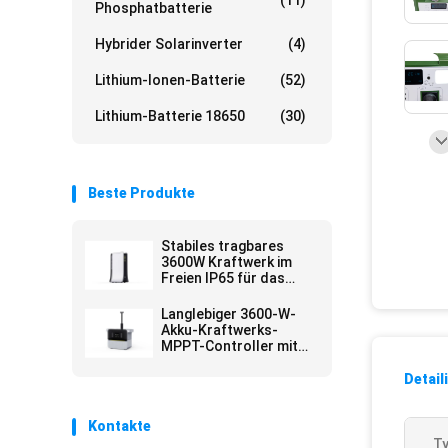
(11)
Phosphatbatterie
Hybrider Solarinverter
(4)
Lithium-Ionen-Batterie
(52)
Lithium-Batterie 18650
(30)
Beste Produkte
Stabiles tragbares
3600W Kraftwerk im
Freien IP65 für das
Kampieren
Langlebiger 3600-W-
Akku-Kraftwerks-
MPPT-Controller mit
mehreren Szenen und
Bluetooth
Detail
Kontakte
Ty