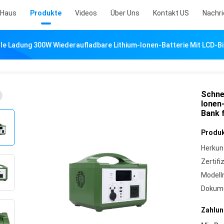
Haus
Produkte
Videos
Über Uns
Kontakt US
Nachr
le Ladung 300W Wiederaufladbare Lithium-Ionen-Batterie Mit LCD-B
Schne
Ionen
Bank 
Produk
Herkun
Zertifi
Model
Dokume
Zahlun