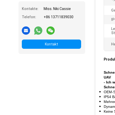
Kontakte:
Miss. Niki Cassie
Ge
Telefon:
+86 13711839030
IP
Le
St
Kontakt
He
Produ
Schnel
UAV
- Ich 
Schnel
OEM-So
IP54 B
Mehrer
Dynami
Keine 