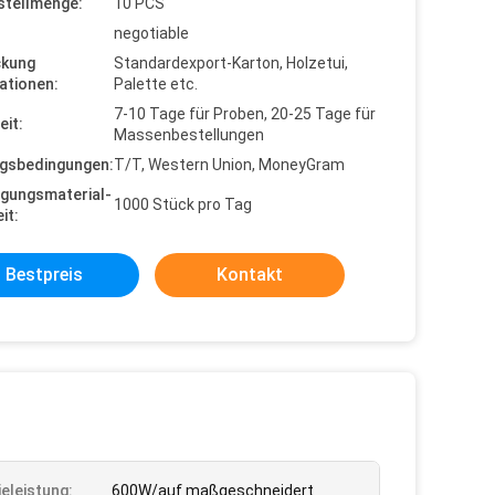
stellmenge:
10 PCS
negotiable
ckung
Standardexport-Karton, Holzetui,
ationen:
Palette etc.
7-10 Tage für Proben, 20-25 Tage für
eit:
Massenbestellungen
gsbedingungen:
T/T, Western Union, MoneyGram
gungsmaterial-
1000 Stück pro Tag
it:
Bestpreis
Kontakt
ieleistung:
600W/auf maßgeschneidert