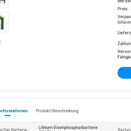
Min Be
Preis:
Verpa
Inform
Lieferz
Zahlun
Versor
Fähigke
informationen
Produkt-Beschreibung
Lithium-Eisenphosphatbatterie
p Der Batterie:
Batter