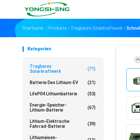
Startseite
Produkte
Tragbares Solarkraftwerk
Schnel
Kategorien
Tragbares
(71)
Solarkraftwerk
Batterie Des Lithium-EV
(21)
LifeP04 Lithiumbatterie
(53)
Energie-Speicher-
(67)
Lithium-Batterie
Lithium-Elektrische
(39)
Fahrrad-Batterie
Lithiumeisen-