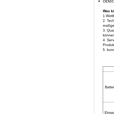
OEM/O
Was k
1.Wett
2. Tec
maßges
3. Qua
können
4. Ser
Produk
5. kun
Batte
Einga