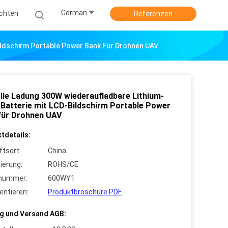
German
ichten
Referenzen
ildschirm Portable Power Bank Für Drohnen UAV
lle Ladung 300W wiederaufladbare Lithium-
-Batterie mit LCD-Bildschirm Portable Power
für Drohnen UAV
tdetails:
ftsort:
China
zierung:
ROHS/CE
lnummer:
600WY1
ntieren:
Produktbroschüre PDF
g und Versand AGB: