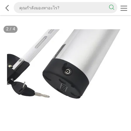
2
/
4