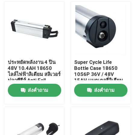
ประหยัดพลังงาน 4 ปิน
Super Cycle Life
48V 10.4AH 18650
Bottle Case 18650
ไลล์ไฟฟ้าลิเดียม สลิเวอร์
10S6P 36V / 48V
ปลาซีรีส์ Anti Fall
15AH แบตเตอรี่ลิเธียม
Buckle สําหรับจักรยาน
ไฟฟ้าสำหรับรถจักรยาน
ส่งคำถาม
ส่งคำถาม
ไฟฟ้า
ไฟฟ้า
บ้าน
สินค้า
วิดีโอ