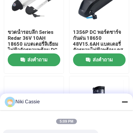
เกี่ยวกับเรา
ขวดน้ำรอบลึก Series
13S6P DC พอร์ตชาร์จ
ทัวร์โรงงาน
Redar 36V 10AH
กันฝน 18650
18650 แบตเตอรี่ลิเธียม
48V15.6AH แบตเตอรี่
ไฟฟ้าจักรยานพร้อม PC
จักรยานไฟฟ้าพร้อมเคส
ควบคุมคุณภาพ
+ เคส ABS สำหรับ
อลูมิเนียมสำหรับรถ
ส่งคำถาม
ส่งคำถาม
สกู๊ตเตอร์ไฟฟ้า
จักรยานไฟฟ้า
ติดต่อเรา
ข่าว
Niki Cassie
ขอใบเสนอราคา
5:09 PM
สถานีไฟฟ้าพลังงานแสงอาทิตย์แบบพกพา