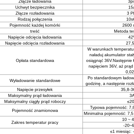
Złącze ładowania
3pi
Uchwyt bezpiecznika
15
Złącze rozładowania
3 P
Rodzaj połączenia
10s
Pojemność każdej komórki
2600
treść
Metoda te
Napięcie odcięcia ładowania
42
Napięcie odcięcia rozładowania
27,5
W warunkach temperatur
naładuj akumulator sta
Opłata standardowa
osiągnąć 36V.Następnie ł
napięciem 36V, aż prąd
0,02
Po standardowym ładowa
Wyładowanie standardowe
godzinę, a następnie rozł
Napięcie przesyłek
35,8-3
Maksymalny prąd ładowania
3
Maksymalny ciągły prąd roboczy
≤2
Typowa pojemność: 7,
Pojemność znamionowa
Minimalna pojemność: 7,5
10 ~ 
Zakres temperatur pracy
-20~
≤1 miesiąc: 