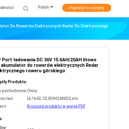
Polish
alności
Poprosić o wycenę
ator Do Rowerów Elektrycznych Redar Do Elektrycznego
 Port ładowania DC 36V 15.6AH/20AH litowo
 akumulator do rowerów elektrycznych Redar
ektrycznego roweru górskiego
óły Produktu:
e pochodzenia:
Chiny
nictwo:
UL1642, CE,ROHS,MSDS,etc
ent:
Broszura produktu w wersji PDF
a:
lne