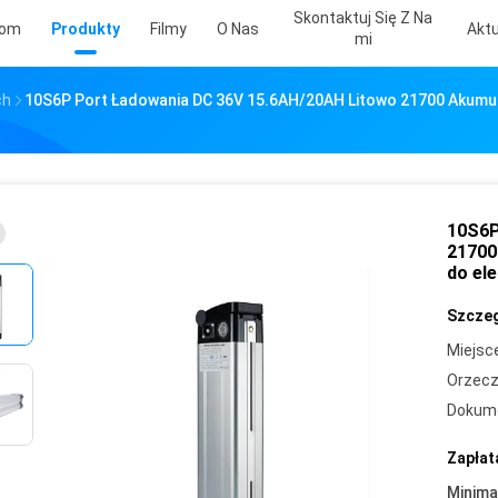
Skontaktuj Się Z Na
om
Produkty
Filmy
O Nas
Aktu
Mi
ch
10S6P Port Ładowania DC 36V 15.6AH/20AH Litowo 21700 Akumul
10S6P
21700
do el
Szczeg
Miejsc
Orzecz
Dokum
Zapłat
Minima