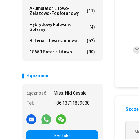
Akumulator Litowo-
(11)
Żelazowo-Fosforanowy
Hybrydowy Falownik
(4)
Solarny
Bateria Litowo-Jonowa
(52)
18650 Bateria Litowa
(30)
Łączność
Łączność:
Miss. Niki Cassie
Tel:
+86 13711839030
Szczeg
Ma
Kontakt