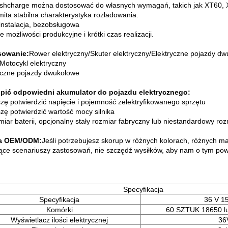
ishcharge można dostosować do własnych wymagań, takich jak XT60, X
ita stabilna charakterystyka rozładowania.
instalacja, bezobsługowa
 możliwości produkcyjne i krótki czas realizacji.
sowanie:
Rower elektryczny/Skuter elektryczny/Elektryczne pojazdy dw
/Motocykl elektryczny
yczne pojazdy dwukołowe
pić odpowiedni akumulator do pojazdu elektrycznego:
szę potwierdzić napięcie i pojemność zelektryfikowanego sprzętu
szę potwierdzić wartość mocy silnika
miar baterii, opcjonalny stały rozmiar fabryczny lub niestandardowy roz
a OEM/ODM:
Jeśli potrzebujesz skorup w różnych kolorach, różnych m
ące scenariuszy zastosowań, nie szczędź wysiłków, aby nam o tym pow
Specyfikacja
Specyfikacja
36 V 15
Komórki
60 SZTUK 18650 lu
Wyświetlacz ilości elektrycznej
36