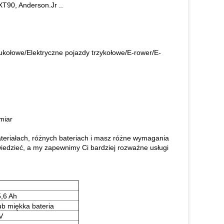
T90, Anderson.Jr ..
ukołowe/Elektryczne pojazdy trzykołowe/E-rower/E-
miar
ateriałach, różnych bateriach i masz różne wymagania
iedzieć, a my zapewnimy Ci bardziej rozważne usługi
,6 Ah
b miękka bateria
V