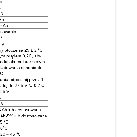
n
a
IN
6p
 mAh
stowania
V
 V
y otoczenia 25 ± 2 ℃,
łym prądem 0,2C, aby
aduj akumulator stałym
 ładowania spadnie do
C.
niu odpocznij przez 1
aduj do 27,5 V @ 0,2 C.
6,5 V
A
0A
8 Ah lub dostosowana
 Ah-5% lub dostosowana
45 ℃
60℃
-20 ~ 45 ℃