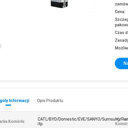
zamówi
Cena:
Szczeg
pakowa
Czas d
Zasady
Możliw
Na
óły Informacji
Opis Produktu
CATL/BYD/Domestic/EVE/SANYO/Sumsung/Pan
Materi
rka Komórki:
itp.
Komór