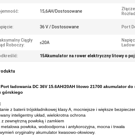
Złącze
ojemność:
15,6AH/Dostosowane
Rozład
pięcie:
36 V / Dostosowane
Port D
ksymalny Ciągły
Napięc
≤20A
ąd Roboczy:
Ładowa
dkreślić:
15Akumulator na rower elektryczny litowy o p
roduktu
Port ładowania DC 36V 15.6AH/20AH litowo 21700 akumulator do 
u górskiego
:
tanie z baterii trójskładnikowej klasy A, mocniejsze i większe bezpiecz
any inteligentny układ, wielokrotna ochrona
a z zewnętrzną powłoką i zamkiem
metalowa powłoka, wodoodporna i antykorozyjna, mocna i trwała
wymień oryginalny akumulator kwasowo-ołowiowy.