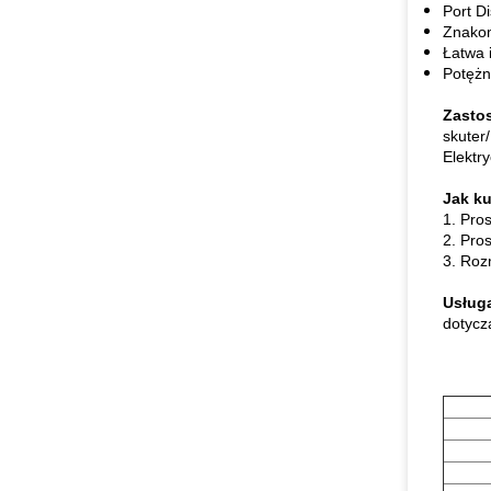
Port D
Znakom
Łatwa 
Potężne
Zasto
skuter
Elektr
Jak ku
1. Pro
2. Pro
3. Roz
Usług
dotycz