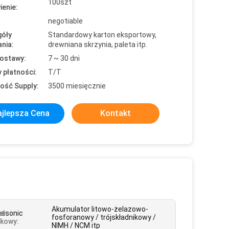
100szt
enie:
negotiable
óły
Standardowy karton eksportowy,
nia:
drewniana skrzynia, paleta itp.
ostawy:
7 ~ 30 dni
 płatności:
T/T
ość Supply:
3500 miesięcznie
jlepsza Cena
Kontakt
Akumulator litowo-żelazowo-
asonic
ał
fosforanowy / trójskładnikowy /
kowy:
NIMH / NCM itp