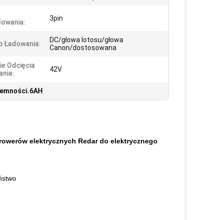
3pin
owania:
DC/głowa lotosu/głowa
o Ładowania:
Canon/dostosowana
ie Odcięcia
42V
nia:
ojemności.6AH
rowerów elektrycznych Redar do elektrycznego
eństwo