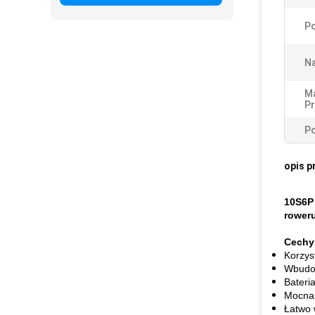
P
Na
Ma
Pr
Po
opis p
10S6P 
rower
Cechy
Korzys
Wbudow
Bateri
Mocna 
Łatwo 