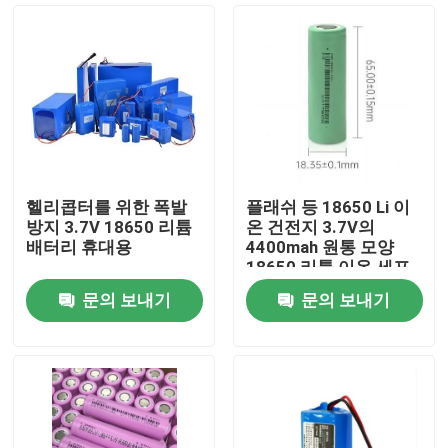
헬리콥터를 위한 폭발
플래쉬 등 18650 Li 이
방지 3.7V 18650 리튬
온 건전지 3.7V의
배터리 휴대용
4400mah 원통 모양
18650 리튬 이온 세포
문의 보내기
문의 보내기
집
제품
비디오