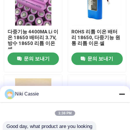
우리에 대하여
다중기능 4400MA Li 이
ROHS 리튬 이온 배터
공장 여행
온 18650 배터리 3.7V,
리 18650, 다중기능 원
방수 18650 리튬 이온
통 리튬 이온 셀
셀
품질 관리
문의 보내기
문의 보내기
연락주세요
뉴스
Niki Cassie
인용문을 요구하세요
1:38 PM
Good day, what product are you looking 
태양 휴대용 전력 정거장