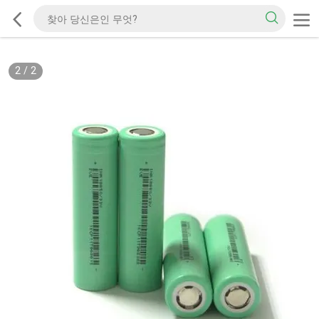
2
/
2