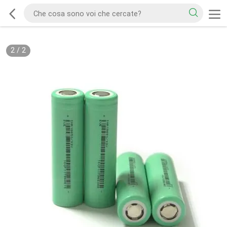
2
/
2