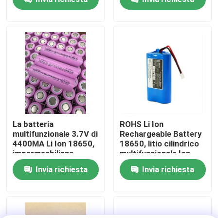
Circa noi
Giro della fabbrica
Controllo di qualità
Contatto Stati Uniti
La batteria
ROHS Li Ion
multifunzionale 3.7V di
Rechargeable Battery
4400MA Li Ion 18650,
18650, litio cilindrico
Notizie
impermeabilizza
multifunzionale Ion
18650 il litio Ion Cells
Cell
Invia richiesta
Invia richiesta
Richieda una citazione
Centrale elettrica portatile solare