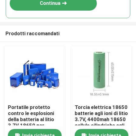
Continua
Prodotti raccomandati
Casa
Portatile protetto
Torcia elettrica 18650
contro le esplosioni
batterie agli ioni di litio
Prodotti
della batteria al litio
3.7V, 4400mah 18650
3.7V 18650 per
cellule cilindriche agli
l'elicottero
ioni di litio
Video
Invia richiesta
Invia richiesta