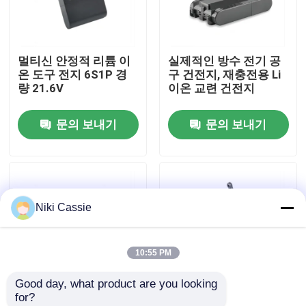
우리에 대하여
멀티신 안정적 리튬 이
실제적인 방수 전기 공
온 도구 전지 6S1P 경
구 건전지, 재충전용 Li
공장 여행
량 21.6V
이온 교련 건전지
문의 보내기
문의 보내기
품질 관리
연락주세요
Niki Cassie
뉴스
10:55 PM
인용문을 요구하세요
Good day, what product are you looking 
for?
태양 휴대용 전력 정거장
MSDS 무선 리튬 이온
LED 지시자를 가진 멀