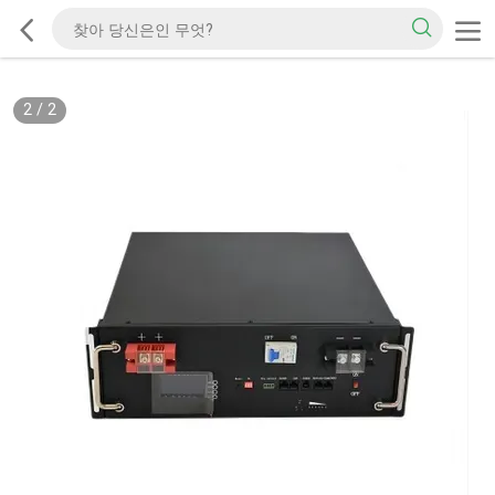
2
/
2