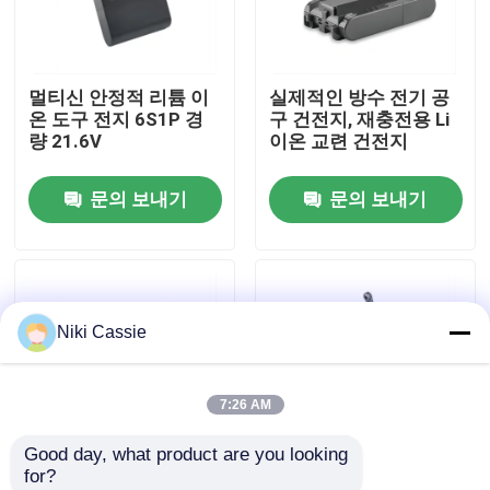
우리에 대하여
멀티신 안정적 리튬 이
실제적인 방수 전기 공
온 도구 전지 6S1P 경
구 건전지, 재충전용 Li
공장 여행
량 21.6V
이온 교련 건전지
문의 보내기
문의 보내기
품질 관리
연락주세요
Niki Cassie
뉴스
7:26 AM
인용문을 요구하세요
Good day, what product are you looking 
for?
태양 휴대용 전력 정거장
MSDS 무선 리튬 이온
LED 지시자를 가진 멀