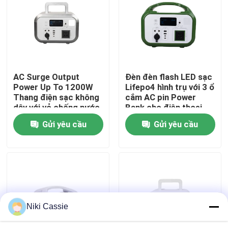
Về chúng tôi
Tham quan nhà máy
AC Surge Output
Đèn đèn flash LED sạc
Power Up To 1200W
Lifepo4 hình trụ với 3 ổ
Kiểm soát chất lượng
Thang điện sạc không
cắm AC pin Power
dây với vỏ chống nước
Bank cho điện thoại
cho điện thoại thông
thông minh
Gửi yêu cầu
Gửi yêu cầu
Liên hệ chúng tôi
minh
Tin tức
Yêu cầu báo giá
Niki Cassie
Trạm phát điện di động năng lượng mặt trời