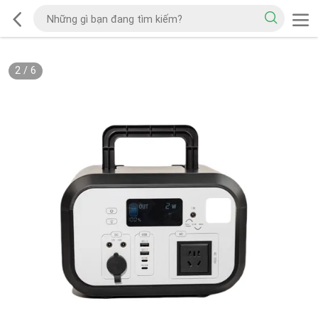
2
/
6