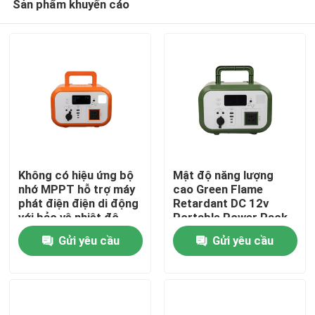
Sản phẩm khuyến cáo
Không có hiệu ứng bộ
Mật độ năng lượng
nhớ MPPT hỗ trợ máy
cao Green Flame
phát điện điện di động
Retardant DC 12v
với bảo vệ nhiệt độ
Portable Power Pack
Trang chủ
cao để cứu trợ thảm
với Bluetooth cho
Gửi yêu cầu
Gửi yêu cầu
họa
Drone
Các sản phẩm
Video