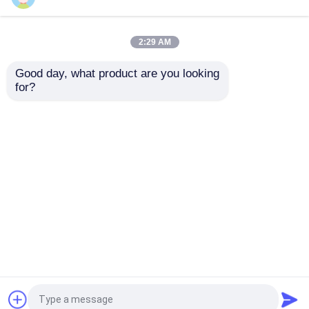
แบตเตอรี่ลิเธียม EV
2:29 AM
Good day, what product are you looking 
โป้แผ่นพลังแสงอาทิตย์
แฟลชฟิช แอคอัพพิว
LifeP04 แบตเตอรี่ลิเธียม
for?
ชาร์จ สถานีพลังงานพก
เตอร์แรงออกสูงถึง 1200
พาชาร์จใหม่ พร้อม WiFi
วัตต์ ความหนาแน่นของ
สําหรับทีวี / แฟนไฟฟ้า
พลังงานสูง ชาร์จใหม่
แบตเตอรี่ลิเธียมที่เก็บพลังงาน
แบตเตอรี่ LiFePO4 โซ
ส่งคำถาม
ส่งคำถาม
ลาร์ พอร์ตพอร์ท พลังงาน
สําหรับ Cpap
แบตเตอรี่ลิเธียมไฟฟ้าจักรยาน
บ้าน
เกี่ยวกับเรา
ติดต่อเรา
Desktop Site
แบตเตอรี่ลิเธียมไอออนฟอสเฟต
แผนผังเว็บไซต์
นโยบายความเป็นส่วนตัว
ไฮบริดอินเวอร์เตอร์พลังงานแสงอาทิตย์
คุณภาพ
สถานีไฟฟ้าพลังงานแสงอาทิตย์แบบพกพา
โรงงานในประเทศจีน.Copyright © 2026
แบตเตอรี่ลิเธียมไอออน
Yongsheng Technology Co.，Ltd.. All Rights