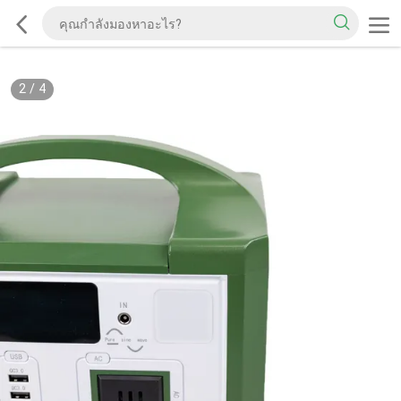
2
/
4