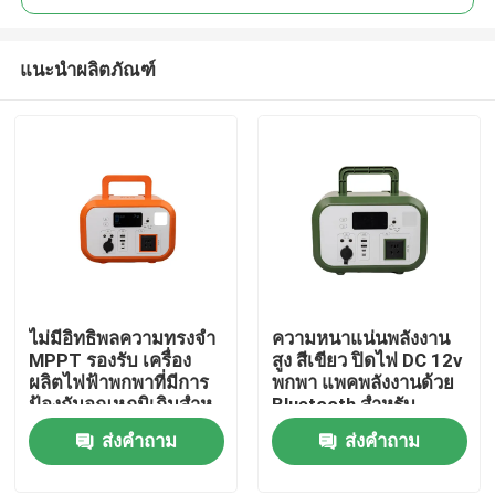
แนะนำผลิตภัณฑ์
ไม่มีอิทธิพลความทรงจํา
ความหนาแน่นพลังงาน
บ้าน
MPPT รองรับ เครื่อง
สูง สีเขียว ปิดไฟ DC 12v
ผลิตไฟฟ้าพกพาที่มีการ
พกพา แพคพลังงานด้วย
ป้องกันอุณหภูมิเกินสําห
Bluetooth สําหรับ
สินค้า
รับการช่วยเหลือภัยพิบัติ
Drone
ส่งคำถาม
ส่งคำถาม
วิดีโอ