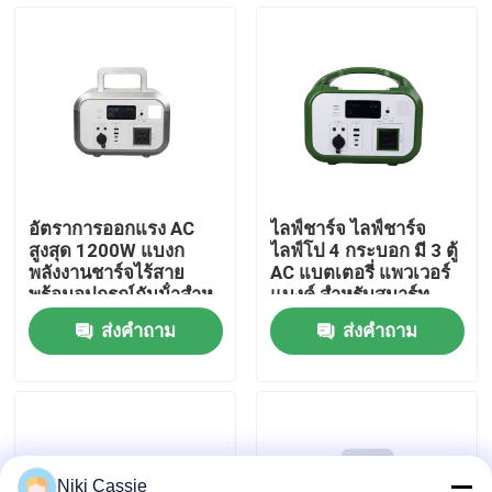
เกี่ยวกับเรา
ทัวร์โรงงาน
ควบคุมคุณภาพ
อัตราการออกแรง AC
ไลฟ์ชาร์จ ไลฟ์ชาร์จ
สูงสุด 1200W แบงก
ไลฟ์โป 4 กระบอก มี 3 ตู้
ติดต่อเรา
พลังงานชาร์จไร้สาย
AC แบตเตอรี่ แพวเวอร์
พร้อมอุปกรณ์กันน้ําสําห
แบงค์ สําหรับสมาร์ท
รับสมาร์ทโฟน
โฟน
ส่งคำถาม
ส่งคำถาม
ข่าว
ขอใบเสนอราคา
สถานีไฟฟ้าพลังงานแสงอาทิตย์แบบพกพา
Niki Cassie