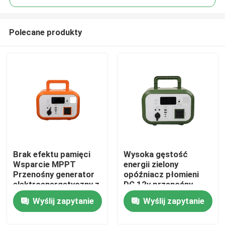
Polecane produkty
Brak efektu pamięci
Wysoka gęstość
Dom
Wsparcie MPPT
energii zielony
Przenośny generator
opóźniacz płomieni
elektroenergetyczny z
DC 12v przenośny
Produkty
ochroną przed
zestaw zasilania z
Wyślij zapytanie
Wyślij zapytanie
nadciśnieniem w celu
Bluetooth dla drona
pomocy w przypadku
Filmy
klęsk żywiołowych