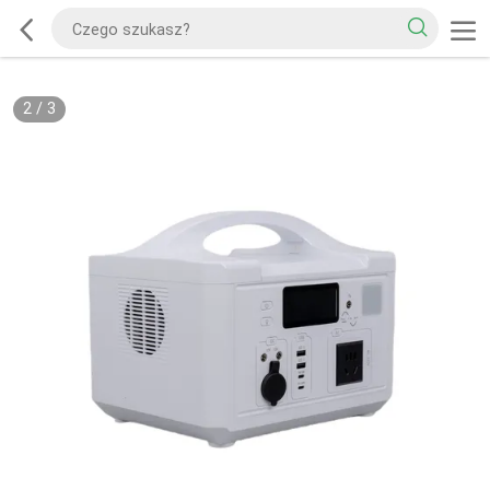
2
/
3