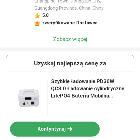
Changping Town, Dongguan City,
Guangdong Province, China ,Chiny
5.0
zweryfikowane Dostawca
Zobacz więcej
Uzyskaj najlepszą cenę za
Szybkie ładowanie PD30W
QC3.0 Ładowanie cylindryczne
LifePO4 Bateria Mobilna
elektrownia z BMS do zasilania
słonecznego
Kontyntynuj