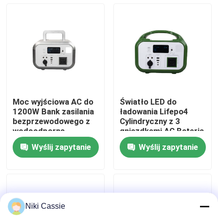
O nas
Wycieczka po fabryce
Kontrola jakości
Moc wyjściowa AC do
Światło LED do
1200W Bank zasilania
ładowania Lifepo4
Skontaktuj się z nami
bezprzewodowego z
Cylindryczny z 3
wodoodporną
gniazdkami AC Bateria
obudową dla
Power Bank dla
Wyślij zapytanie
Wyślij zapytanie
smartfonów
smartfonów
Aktualności
Poprosić o wycenę
Niki Cassie
Przenośna elektrownia słoneczna