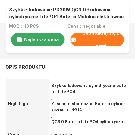
Szybkie ładowanie PD30W QC3.0 Ładowanie
cylindryczne LifePO4 Bateria Mobilna elektrownia
z BMS do zasilania słonecznego
MOQ：10 PCS
Cena：negotiable
Skontaktuj się z
Najlepsza cena
nami
OPIS PRODUKTU
Szybko ładowana cylindryczna bate
ria LifePO4
,
High Light:
Zasilanie słoneczne Bateria cylindr
yczna LifePO4
,
QC3.0 Bateria LifePO4 cylindryczna
Cena
negotiable