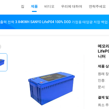
집
제품
비디오
우리에 대하여
연락주세요
력 전력 3.84KWH SANYO LifeP04 100% DOD 가정용 태양광 저장 백
메모리 
Life
니터
제품 상
원래 장
인증:
문서:
결제 및
최소 주