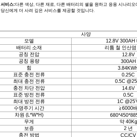
 서비스:
다른 색상, 다른 재료, 다른 배터리의 쉘을 원하고 응용 시나리
 당신에게 더 사려 깊은 서비스를 제공할 것입니다.
사양
모델
12.8V 300A
배터리 소재
리튬 철 인산염
공칭 전압
12.8V
공칭 용량
300AH
힘
3.84KW
표준 충전 전류
0.25C
최대 충전 전류
0.5C @2
충전 차단 전압
14.6V
표준 방전 전류
0.5C
최대 방전 전류
1C @25
수명주기 시간
≧6000
차원 (L*W*H)
680*450*8
무게
약 40K
보증
2 년
충전 방법
CC/CV