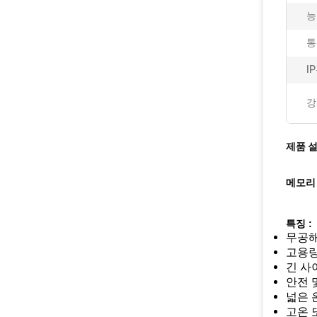
능
통
I
강
제품 
메모리 
특징 :
무공해 
고용량
긴 사
안전 
넓은 
고온 