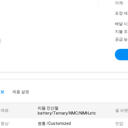
가격:
포장 세
배달 시
지불 조
공급 능
정보
제품 설명
리듐 인산철
 재료:
셀 브랜
battery/Ternary/NMC/NIMH,etc
 형상:
원통 /Customized
전압: