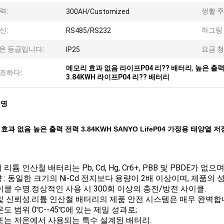
력:
생활 주
300AH/Customized
신:
하그링 
RS485/RS232
P은 등급입니다:
요금 청
IP25
메모리 효과 없음 라이프P04 리?? 배터리
,
높은 출력
조하다:
3.84KWH 라이프P04 리?? 배터리
설명
효과 없음 높은 출력 전력 3.84KWH SANYO LifeP04 가정용 태양열 
리튬 인산철 배터리는 Pb, Cd, Hg, Cr6+, PBB 및 PBDE가
 : 동일한 크기의 Ni-Cd 전지보다 용량이 2배 이상이며, 제품의
이클 수명.정상적인 사용 시 300회 이상의 충전/방전 사이클.
및 신뢰성.리튬 인산철 배터리의 제품 안전 시스템은 매우 완벽합
온도 범위 0℃--45℃에 있는 제일 성과로;
또는 저온에서 사용되는 특수 설계된 배터리.