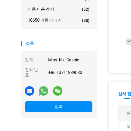
리튬 이온 전지
(52)
18650 리튬 배터리
(30)
접촉
접촉:
Miss. Niki Cassie
전화 번
+86 13711839030
호:
상세 
접촉
셀
셀