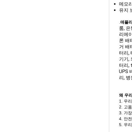
메모리
유지 
.
애플리
룸, 
리에이
론 배
거 배
터리,
기기,
터리, 
UPS
리, 
왜 우
1. 우
2. 고
3. 가
4. 안
5. 우