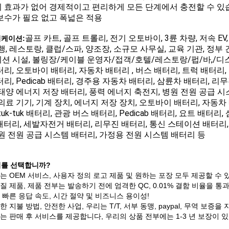
 효과가 없어 경제적이고 편리하게 모든 단계에서 충전할 수 있
보수가 필요 없고 폭넓은 적용
골프 카트, 골프 트롤리, 전기 오토바이, 3륜 차량, 저속 EV,
케이션:
은행, 레스토랑, 클럽/스파, 양조장, 소규모 사무실, 교육 기관, 정부 
션 시설, 볼링장/케이블 운영자/접객/호텔/레스토랑/펍/바,/디
터리, 오토바이 배터리, 자동차 배터리 , 버스 배터리, 트럭 배터리,
터리, Pedicab 배터리, 경주용 자동차 배터리, 삼륜차 배터리, 리
 태양 에너지 저장 배터리, 풍력 에너지 축전지, 병원 전원 공급 
 의료 기기, 기계 장치, 에너지 저장 장치, 오토바이 배터리, 자동차
tuk-tuk 배터리, 관광 버스 배터리, Pedicab 배터리, 요트 배
 배터리, 세발자전거 배터리, 리무진 배터리, 통신 스테이션 배터리
병원 전원 공급 시스템 배터리, 가정용 전원 시스템 배터리 등
리를 선택합니까?
리는 OEM 서비스, 사용자 정의 로고 제품 및 원하는 포장 모두 제공할 수 
품질 제품, 제품 전부는 발송하기 전에 엄격한 QC, 0.01% 결함 비율을 통
장 빠른 응답 속도, 시간 절약 및 비즈니스 용이성!
전한 지불 방법, 안전한 사업, 우리는 T/T, 서부 동맹, paypal, 무역 보증
리는 판매 후 서비스를 제공합니다, 우리의 상품 전부에는 1-3 년 보장이 