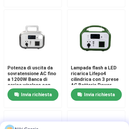
sovratemperatura per
il soccorso in caso di
catastrofe
Circa noi
Giro della fabbrica
Controllo di qualità
Potenza di uscita da
Lampada flash a LED
Contatto Stati Uniti
sovratensione AC fino
ricarica Lifepo4
a 1200W Banca di
cilindrica con 3 prese
carica wireless con
AC Batteria Power
Notizie
custodia impermeabile
Bank per smartphone
Invia richiesta
Invia richiesta
per smartphone
Richieda una citazione
Centrale elettrica portatile solare