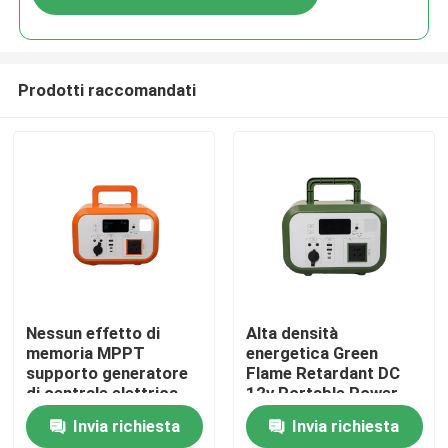
Prodotti raccomandati
Casa
Nessun effetto di
Alta densità
memoria MPPT
energetica Green
supporto generatore
Flame Retardant DC
Prodotti
di centrale elettrica
12v Portable Power
portatile con
Pack con Bluetooth
Invia richiesta
Invia richiesta
protezione da
per drone
Video