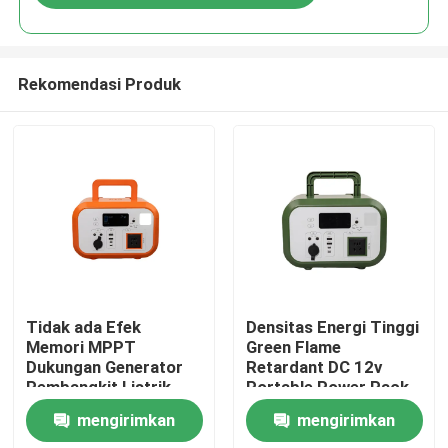
Rekomendasi Produk
Rumah
Tidak ada Efek
Densitas Energi Tinggi
Memori MPPT
Green Flame
Dukungan Generator
Retardant DC 12v
Produk
Pembangkit Listrik
Portable Power Pack
Portable Dengan
Dengan Bluetooth
mengirimkan
mengirimkan
Perlindungan Suhu
Untuk Drone
Video
Terlebih Untuk