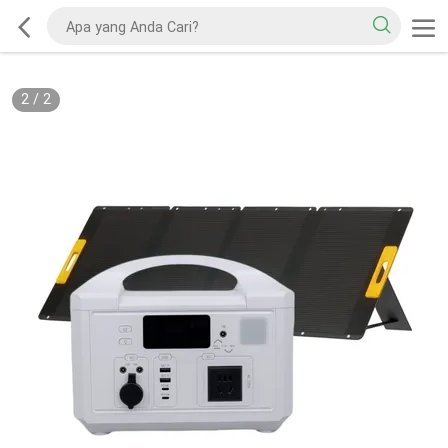
2
/
2