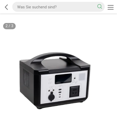
2
/
3