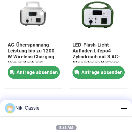
Über uns
Fabrik-Ausflug
AC-Überspannung
LED-Flash-Licht
Leistung bis zu 1200
Aufladen Lifepo4
Qualitätskontrolle
W Wireless Charging
Zylindrisch mit 3 AC-
Power Bank mit
Steckdosen Batterie
wasserdichtem
Power Bank für
Anfrage absenden
Anfrage absenden
Kontakt US
Gehäuse für
Smartphones
Smartphones
Nachrichten
Niki Cassie
Fordern Sie ein Zitat
8:21 AM
Tragbares Solarkraftwerk