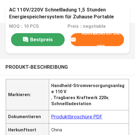
AC 110V/220V Schnellladung 1,5 Stunden
Energiespeichersystem für Zuhause Portable
Stromquelle eingebaut in BMS Für Wohnmobil /
MOQ：10 PCS
Preis：negotiable
Camping
Kontaktieren Sie
Bestpreis
uns
PRODUKT-BESCHREIBUNG
Handheld-Stromversorgungsanlag
e 110 V
Markieren:
,
Tragbares Kraftwerk 220v
,
Schnellladestation
Produktbroschüre PDF
Dokumentieren
Herkunftsort
China