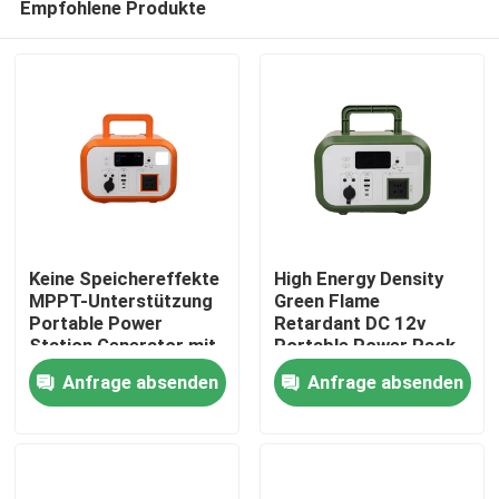
Empfohlene Produkte
Keine Speichereffekte
High Energy Density
MPPT-Unterstützung
Green Flame
Portable Power
Retardant DC 12v
Station Generator mit
Portable Power Pack
Haus
Übertemperatur-
mit Bluetooth für
Anfrage absenden
Anfrage absenden
Schutz für
Drohnen
Katastrophenhilfe
Produkte
Videos